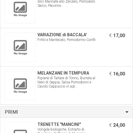
Alici Marinate allo Zenzero, Pomodoro
Secco, Pecorino
VARIAZIONE di BACCALA'
€
17,00
Fritto e Mantecato, Pomodorino Confit
MELANZANE IN TEMPURA
€
16,00
Ripiane di Tartare di Tonno, Burrata al
Nero di Seppia, Salsa Pomodorini e
Cavolo Cappuccio in agr...
PRIMI
TRENETTE "MANCINI"
€
24,00
Vongole biologiche, Estrarto di